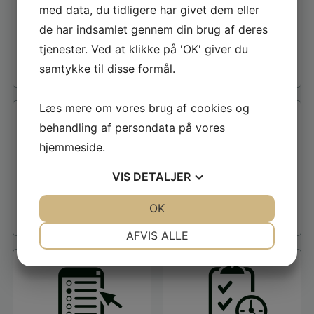
med data, du tidligere har givet dem eller
de har indsamlet gennem din brug af deres
tjenester. Ved at klikke på 'OK' giver du
samtykke til disse formål.
Læs mere om vores brug af cookies og
behandling af persondata på vores
hjemmeside.
VIS
DETALJER
JA
NEJ
OK
JA
NEJ
NØDVENDIGE
PRÆFERENCER
AFVIS ALLE
JA
NEJ
JA
NEJ
MARKETING
STATISTIK