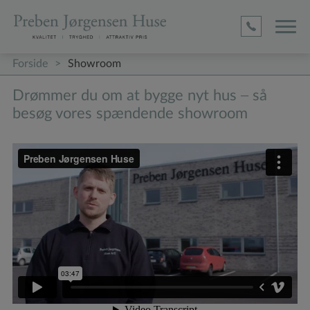
D1befa0
4ed5
Adc
2c17c63
4c9184
(required)
(required)
(required)
Forside
>
Showroom
Drømmer du om at bygge nyt hus – så
besøg vores spændende showroom