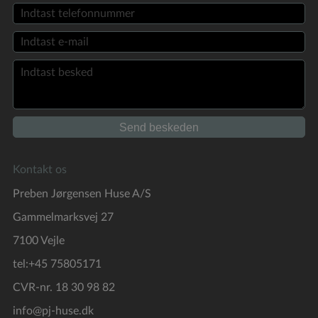
Kontakt os
Preben Jørgensen Huse A/S
Gammelmarksvej 27
7100 Vejle
tel:+45 75805171
CVR-nr. 18 30 98 82
info@pj-huse.dk