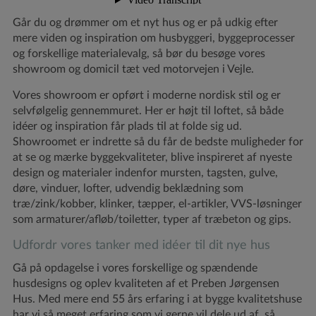
Går du og drømmer om et nyt hus og er på udkig efter
mere viden og inspiration om husbyggeri, byggeprocesser
og forskellige materialevalg, så bør du besøge vores
showroom og domicil tæt ved motorvejen i Vejle.
Vores showroom er opført i moderne nordisk stil og er
selvfølgelig gennemmuret. Her er højt til loftet, så både
idéer og inspiration får plads til at folde sig ud.
Showroomet er indrette så du får de bedste muligheder for
at se og mærke byggekvaliteter, blive inspireret af nyeste
design og materialer indenfor mursten, tagsten, gulve,
døre, vinduer, lofter, udvendig beklædning som
træ/zink/kobber, klinker, tæpper, el-artikler, VVS-løsninger
som armaturer/afløb/toiletter, typer af træbeton og gips.
Udfordr vores tanker med idéer til dit nye hus
Gå på opdagelse i vores forskellige og spændende
husdesigns og oplev kvaliteten af et Preben Jørgensen
Hus. Med mere end 55 års erfaring i at bygge kvalitetshuse
har vi så meget erfaring som vi gerne vil dele ud af, så