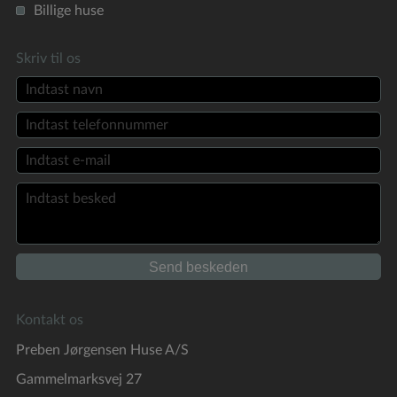
Billige huse
Skriv til os
Kontakt os
Preben Jørgensen Huse A/S
Gammelmarksvej 27