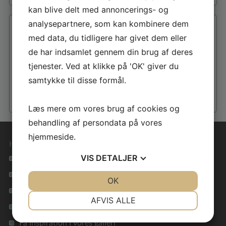
kan blive delt med annoncerings- og
analysepartnere, som kan kombinere dem
med data, du tidligere har givet dem eller
de har indsamlet gennem din brug af deres
tjenester. Ved at klikke på 'OK' giver du
samtykke til disse formål.
Læs mere om vores brug af cookies og
behandling af persondata på vores
hjemmeside.
Hurtige genveje
VIS
DETALJER
Se alle vores hustyper
Materialevalg i høj kvalitet
JA
NEJ
OK
JA
NEJ
Tryghed i hele forløbet
NØDVENDIGE
PRÆFERENCER
AFVIS ALLE
Lavenergihuse for miljøet
JA
NEJ
JA
NEJ
Få inspiration i vores galleri