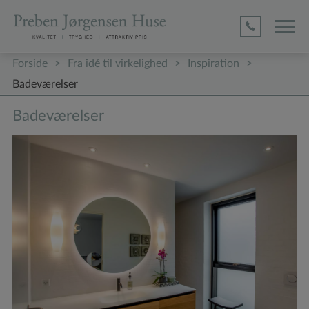
D1befa0
4ed5
Adc
2c17c63
4c9184
(required)
(required)
(required)
Forside
>
Fra idé til virkelighed
>
Inspiration
>
Badeværelser
Badeværelser