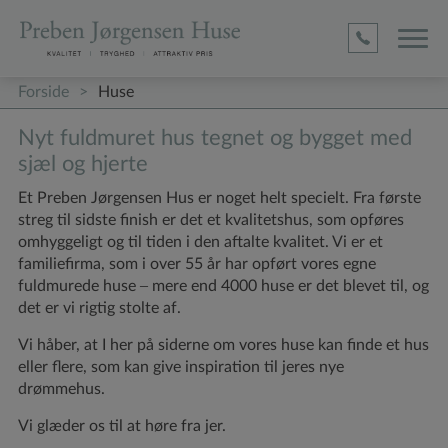
D1befa0
4ed5
Adc
2c17c63
4c9184
(required)
(required)
(required)
Forside
>
Huse
Nyt fuldmuret hus tegnet og bygget med
sjæl og hjerte
Et Preben Jørgensen Hus er noget helt specielt. Fra første
streg til sidste finish er det et kvalitetshus, som opføres
omhyggeligt og til tiden i den aftalte kvalitet. Vi er et
familiefirma, som i over 55 år har opført vores egne
fuldmurede huse – mere end 4000 huse er det blevet til, og
det er vi rigtig stolte af.
Vi håber, at I her på siderne om vores huse kan finde et hus
eller flere, som kan give inspiration til jeres nye
drømmehus.
Vi glæder os til at høre fra jer.