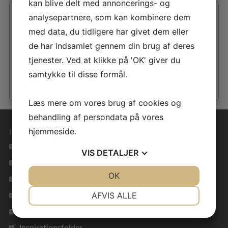
kan blive delt med annoncerings- og
analysepartnere, som kan kombinere dem
med data, du tidligere har givet dem eller
de har indsamlet gennem din brug af deres
tjenester. Ved at klikke på 'OK' giver du
samtykke til disse formål.
Læs mere om vores brug af cookies og
behandling af persondata på vores
hjemmeside.
Hurtige genveje
Se alle vores hustyper
VIS
DETALJER
Materialevalg i høj kvalitet
JA
NEJ
OK
JA
NEJ
Tryghed i hele forløbet
NØDVENDIGE
PRÆFERENCER
AFVIS ALLE
Lavenergihuse for miljøet
JA
NEJ
JA
NEJ
Få inspiration i vores galleri
MARKETING
STATISTIK