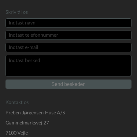
Skriv til os
Kontakt os
Preben Jørgensen Huse A/S
Gammelmarksvej 27
7100 Vejle