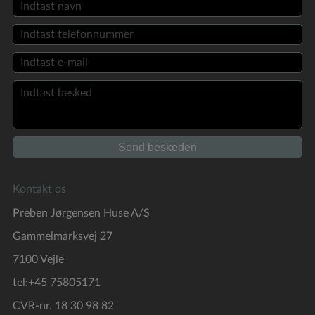
Kontakt os
Preben Jørgensen Huse A/S
Gammelmarksvej 27
7100 Vejle
tel:+45 75805171
CVR-nr. 18 30 98 82