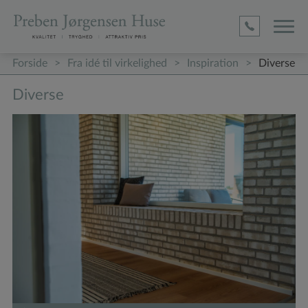
D1befa0
4ed5
Adc
2c17c63
4c9184
(required)
(required)
(required)
Forside
>
Fra idé til virkelighed
>
Inspiration
>
Diverse
Diverse