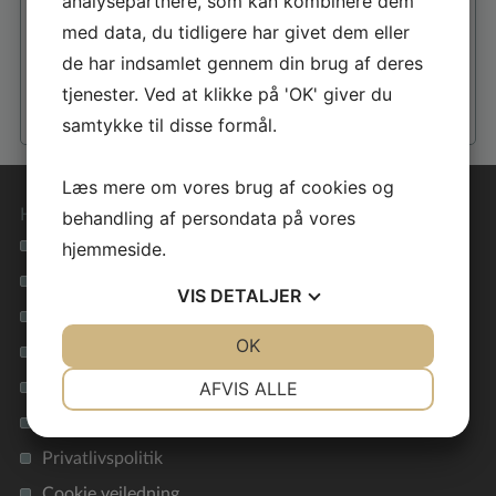
analysepartnere, som kan kombinere dem
med data, du tidligere har givet dem eller
de har indsamlet gennem din brug af deres
tjenester. Ved at klikke på 'OK' giver du
samtykke til disse formål.
Læs mere om vores brug af cookies og
Hurtige genveje
behandling af persondata på vores
Se alle vores hustyper
hjemmeside.
Materialevalg i høj kvalitet
VIS
DETALJER
Tryghed i hele forløbet
JA
NEJ
OK
JA
NEJ
Lavenergihuse for miljøet
NØDVENDIGE
PRÆFERENCER
AFVIS ALLE
Få inspiration i vores galleri
JA
NEJ
JA
NEJ
Inspirationsfolder
MARKETING
STATISTIK
Privatlivspolitik
Cookie vejledning