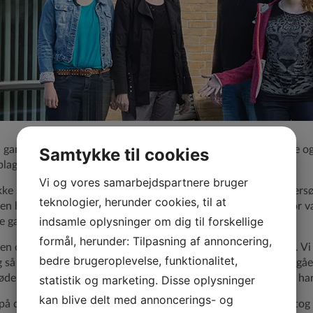
 gang, vi bygger et helt nyt hus, og da Preben Jørgensen Huse ogs
Samtykke til cookies
plagt, at de skulle gøre det igen.
Vi og vores samarbejdspartnere bruger
ikke sætte gang i sådan et stort projekt, før vi også havde unde
teknologier, herunder cookies, til at
en hele tiden tilbage på Preben Jørgensen Huse, som vi derfor val
indsamle oplysninger om dig til forskellige
e gang meget glade for vores nye hus.
formål, herunder: Tilpasning af annoncering,
en omkring opførelsen af vores hus er vi meget tilfredse med. Vi 
bedre brugeroplevelse, funktionalitet,
 så er serviceniveauet bare helt i top. Hver gang projektet er gået
de op på grunden og være en del af byggeprocessen, hvilket har 
statistik og marketing. Disse oplysninger
kan blive delt med annoncerings- og
på dette var, da vi to dage inden murerarbejdet startede modtog 