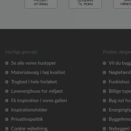
Hurtige genveje
Preben Jørge
Se alle vores hustyper
Vil du byg
Materialevalg i høj kvalitet
Nøglefærdi
Tryghed i hele forløbet
Funkishus
Lavenergihuse for miljøet
Billige typ
Få inspiration i vores galleri
Byg nyt hu
Inspirationsfolder
Energirigti
Privatlivspolitik
Byggefirm
Cookie vejledning
Nybyggeri