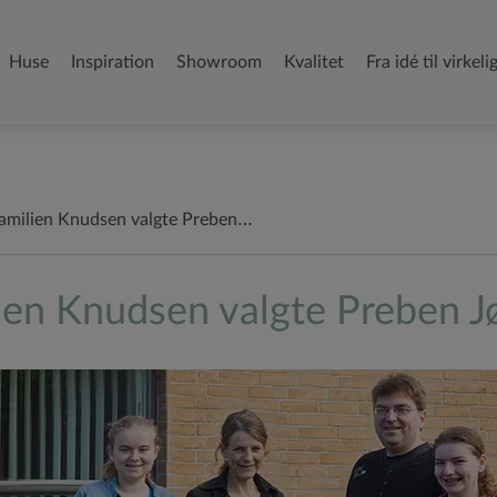
D1befa0
4ed5
Adc
2c17c63
4c9184
(required)
(required)
(required)
Huse
Inspiration
Showroom
Kvalitet
Fra idé til virkel
amilien Knudsen valgte Preben…
ien Knudsen valgte Preben J