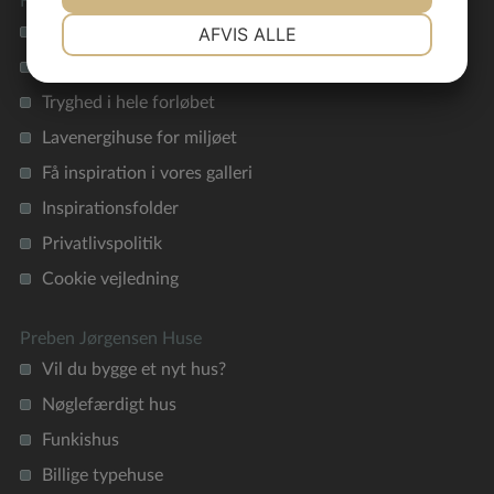
Hurtige genveje
NØDVENDIGE
PRÆFERENCER
AFVIS ALLE
Se alle vores hustyper
Materialevalg i høj kvalitet
JA
NEJ
JA
NEJ
MARKETING
STATISTIK
Tryghed i hele forløbet
Lavenergihuse for miljøet
Få inspiration i vores galleri
Inspirationsfolder
Privatlivspolitik
Cookie vejledning
Preben Jørgensen Huse
Vil du bygge et nyt hus?
Nøglefærdigt hus
Funkishus
Billige typehuse