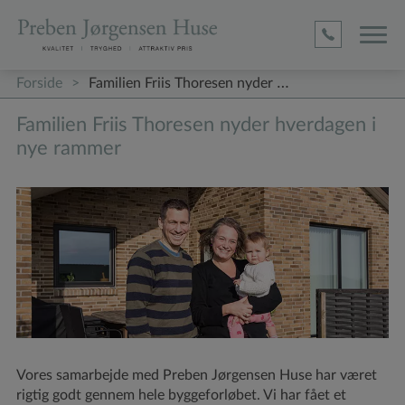
D1befa0
4ed5
Adc
2c17c63
4c9184
(required)
(required)
(required)
Forside
>
Familien Friis Thoresen nyder …
Familien Friis Thoresen nyder hverdagen i
nye rammer
Vores samarbejde med Preben Jørgensen Huse har været
rigtig godt gennem hele byggeforløbet. Vi har fået et