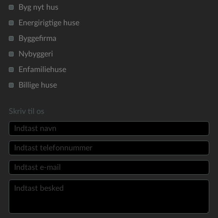
Byg nyt hus
Energirigtige huse
Byggefirma
Nybyggeri
Enfamiliehuse
Billige huse
Skriv til os