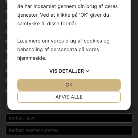
Vil du bygge et nyt hus?
de har indsamlet gennem din brug af deres
Nøglefærdigt hus
tjenester. Ved at klikke på 'OK' giver du
Funkishus
samtykke til disse formål.
Billige typehuse
Læs mere om vores brug af cookies og
Byg nyt hus
behandling af persondata på vores
Energirigtige huse
hjemmeside.
Byggefirma
VIS
DETALJER
Nybyggeri
Enfamiliehuse
JA
NEJ
OK
JA
NEJ
Billige huse
NØDVENDIGE
PRÆFERENCER
AFVIS ALLE
JA
NEJ
JA
NEJ
Skriv til os
MARKETING
STATISTIK