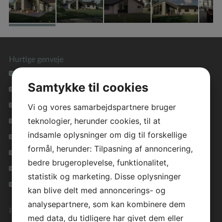
Hurtige genveje
Se alle vores hustyper
Samtykke til cookies
Materialevalg i høj kvalitet
Tryghed i hele forløbet
Vi og vores samarbejdspartnere bruger
teknologier, herunder cookies, til at
Lavenergihuse for miljøet
indsamle oplysninger om dig til forskellige
Få inspiration i vores galleri
formål, herunder: Tilpasning af annoncering,
Inspirationsfolder
bedre brugeroplevelse, funktionalitet,
Privatlivspolitik
statistik og marketing. Disse oplysninger
Cookie vejledning
kan blive delt med annoncerings- og
analysepartnere, som kan kombinere dem
Preben Jørgensen Huse
med data, du tidligere har givet dem eller