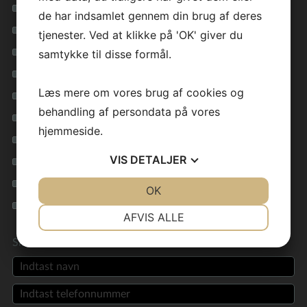
Vil du bygge et nyt hus?
de har indsamlet gennem din brug af deres
Nøglefærdigt hus
tjenester. Ved at klikke på 'OK' giver du
Funkishus
samtykke til disse formål.
Billige typehuse
Læs mere om vores brug af cookies og
Byg nyt hus
behandling af persondata på vores
Energirigtige huse
hjemmeside.
Byggefirma
VIS
DETALJER
Nybyggeri
Enfamiliehuse
JA
NEJ
OK
JA
NEJ
Billige huse
NØDVENDIGE
PRÆFERENCER
AFVIS ALLE
JA
NEJ
JA
NEJ
Skriv til os
MARKETING
STATISTIK