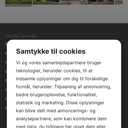
Hurtige genveje
Se alle vores hustyper
Samtykke til cookies
Materialevalg i høj kvalitet
Vi og vores samarbejdspartnere bruger
Tryghed i hele forløbet
teknologier, herunder cookies, til at
Lavenergihuse for miljøet
indsamle oplysninger om dig til forskellige
Få inspiration i vores galleri
formål, herunder: Tilpasning af annoncering,
Inspirationsfolder
bedre brugeroplevelse, funktionalitet,
Privatlivspolitik
statistik og marketing. Disse oplysninger
Cookie vejledning
kan blive delt med annoncerings- og
analysepartnere, som kan kombinere dem
Preben Jørgensen Huse
med data, du tidligere har givet dem eller