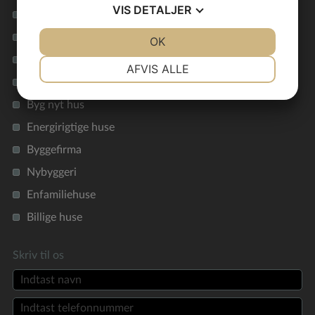
VIS
DETALJER
Vil du bygge et nyt hus?
Nøglefærdigt hus
JA
NEJ
OK
JA
NEJ
Funkishus
NØDVENDIGE
PRÆFERENCER
AFVIS ALLE
Billige typehuse
JA
NEJ
JA
NEJ
Byg nyt hus
MARKETING
STATISTIK
Energirigtige huse
Byggefirma
Nybyggeri
Enfamiliehuse
Billige huse
Skriv til os