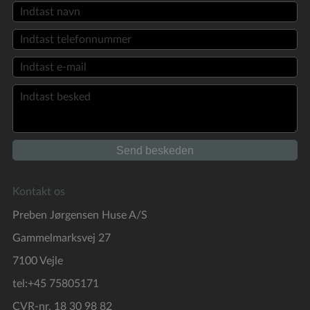
Kontakt os
Preben Jørgensen Huse A/S
Gammelmarksvej 27
7100 Vejle
tel:+45 75805171
CVR-nr. 18 30 98 82