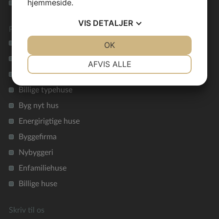
hjemmeside.
Cookie vejledning
VIS
DETALJER
Preben Jørgensen Huse
Vil du bygge et nyt hus?
JA
NEJ
OK
JA
NEJ
Nøglefærdigt hus
NØDVENDIGE
PRÆFERENCER
AFVIS ALLE
Funkishus
JA
NEJ
JA
NEJ
Billige typehuse
MARKETING
STATISTIK
Byg nyt hus
Energirigtige huse
Byggefirma
Nybyggeri
Enfamiliehuse
Billige huse
Skriv til os