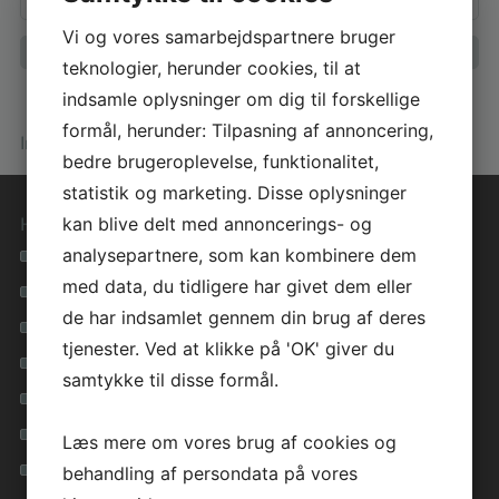
Vi og vores samarbejdspartnere bruger
teknologier, herunder cookies, til at
indsamle oplysninger om dig til forskellige
formål, herunder: Tilpasning af annoncering,
Info om huset
bedre brugeroplevelse, funktionalitet,
statistik og marketing. Disse oplysninger
kan blive delt med annoncerings- og
Hurtige genveje
analysepartnere, som kan kombinere dem
Se alle vores hustyper
med data, du tidligere har givet dem eller
Materialevalg i høj kvalitet
de har indsamlet gennem din brug af deres
Tryghed i hele forløbet
tjenester. Ved at klikke på 'OK' giver du
Lavenergihuse for miljøet
samtykke til disse formål.
Få inspiration i vores galleri
Inspirationsfolder
Læs mere om vores brug af cookies og
Privatlivspolitik
behandling af persondata på vores