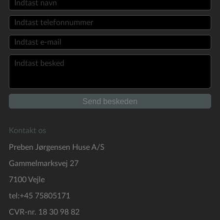
Kontakt os
Preben Jørgensen Huse A/S
Gammelmarksvej 27
7100 Vejle
tel:+45 75805171
CVR-nr. 18 30 98 82