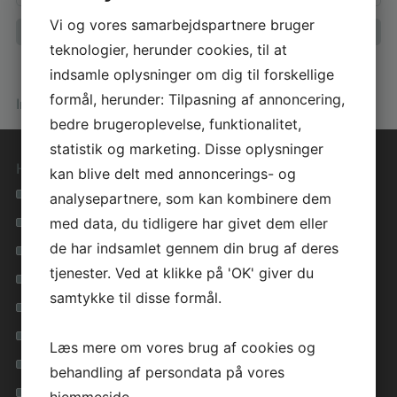
Vi og vores samarbejdspartnere bruger
teknologier, herunder cookies, til at
indsamle oplysninger om dig til forskellige
formål, herunder: Tilpasning af annoncering,
Info om huset
bedre brugeroplevelse, funktionalitet,
statistik og marketing. Disse oplysninger
Hurtige genveje
kan blive delt med annoncerings- og
Se alle vores hustyper
analysepartnere, som kan kombinere dem
med data, du tidligere har givet dem eller
Materialevalg i høj kvalitet
de har indsamlet gennem din brug af deres
Tryghed i hele forløbet
tjenester. Ved at klikke på 'OK' giver du
Lavenergihuse for miljøet
samtykke til disse formål.
Få inspiration i vores galleri
Inspirationsfolder
Læs mere om vores brug af cookies og
Privatlivspolitik
behandling af persondata på vores
Cookie vejledning
hjemmeside.