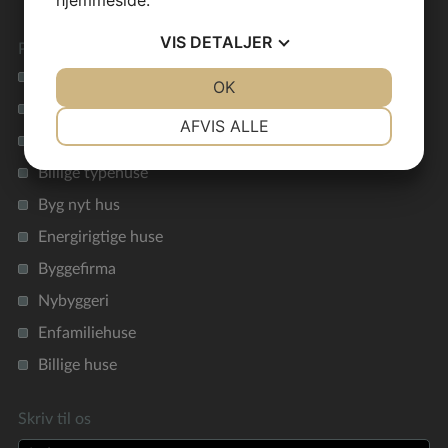
VIS
DETALJER
Preben Jørgensen Huse
Vil du bygge et nyt hus?
JA
NEJ
OK
JA
NEJ
Nøglefærdigt hus
NØDVENDIGE
PRÆFERENCER
AFVIS ALLE
Funkishus
JA
NEJ
JA
NEJ
Billige typehuse
MARKETING
STATISTIK
Byg nyt hus
Energirigtige huse
Byggefirma
Nybyggeri
Enfamiliehuse
Billige huse
Skriv til os