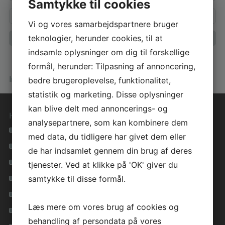
Samtykke til cookies
Vi og vores samarbejdspartnere bruger
teknologier, herunder cookies, til at
indsamle oplysninger om dig til forskellige
formål, herunder: Tilpasning af annoncering,
bedre brugeroplevelse, funktionalitet,
Info om huset
statistik og marketing. Disse oplysninger
kan blive delt med annoncerings- og
Hurtige genveje
analysepartnere, som kan kombinere dem
Se alle vores hustyper
med data, du tidligere har givet dem eller
Materialevalg i høj kvalitet
de har indsamlet gennem din brug af deres
Tryghed i hele forløbet
tjenester. Ved at klikke på 'OK' giver du
samtykke til disse formål.
Lavenergihuse for miljøet
Få inspiration i vores galleri
Læs mere om vores brug af cookies og
Inspirationsfolder
behandling af persondata på vores