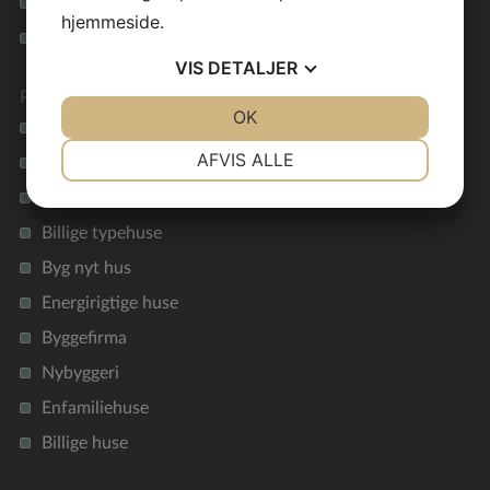
Privatlivspolitik
hjemmeside.
Cookie vejledning
VIS
DETALJER
Preben Jørgensen Huse
JA
NEJ
OK
JA
NEJ
Vil du bygge et nyt hus?
NØDVENDIGE
PRÆFERENCER
AFVIS ALLE
Nøglefærdigt hus
JA
NEJ
JA
NEJ
Funkishus
MARKETING
STATISTIK
Billige typehuse
Byg nyt hus
Energirigtige huse
Byggefirma
Nybyggeri
Enfamiliehuse
Billige huse