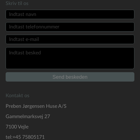
Skriv til os
Kontakt os
Preben Jørgensen Huse A/S
Gammelmarksvej 27
7100 Vejle
tel:+45 75805171