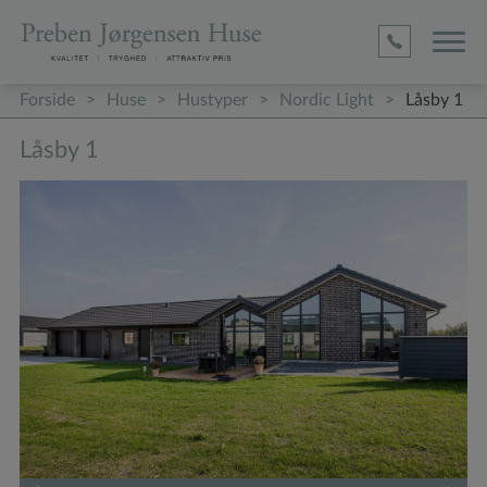
D1befa0
4ed5
Adc
2c17c63
4c9184
D1befa0
4ed5
Adc
2c17c63
4c9184
(required)
(required)
(required)
(required)
(required)
(required)
Forside
>
Huse
>
Hustyper
>
Nordic Light
>
Låsby 1
Låsby 1