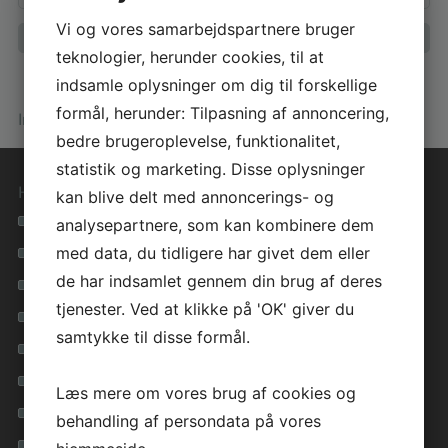
Vi og vores samarbejdspartnere bruger
teknologier, herunder cookies, til at
indsamle oplysninger om dig til forskellige
formål, herunder: Tilpasning af annoncering,
Info om huset
bedre brugeroplevelse, funktionalitet,
statistik og marketing. Disse oplysninger
Hurtige genveje
kan blive delt med annoncerings- og
Se alle vores hustyper
analysepartnere, som kan kombinere dem
med data, du tidligere har givet dem eller
Materialevalg i høj kvalitet
de har indsamlet gennem din brug af deres
Tryghed i hele forløbet
tjenester. Ved at klikke på 'OK' giver du
Lavenergihuse for miljøet
samtykke til disse formål.
Få inspiration i vores galleri
Inspirationsfolder
Læs mere om vores brug af cookies og
Privatlivspolitik
behandling af persondata på vores
Cookie vejledning