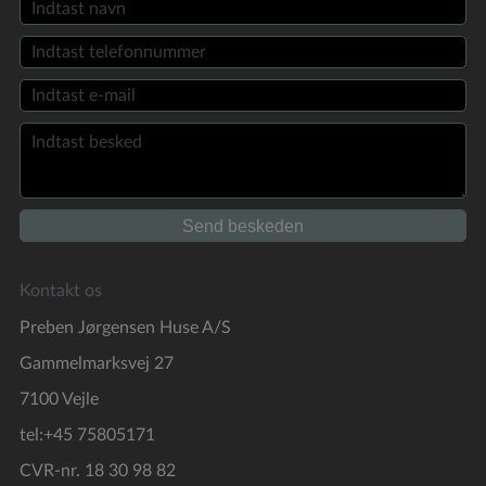
Kontakt os
Preben Jørgensen Huse A/S
Gammelmarksvej 27
7100 Vejle
tel:+45 75805171
CVR-nr. 18 30 98 82