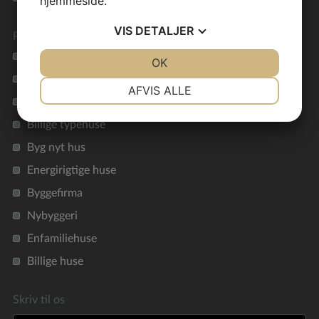
hjemmeside.
VIS
DETALJER
Preben Jørgensen Huse
Vil du bygge et nyt hus?
JA
NEJ
OK
JA
NEJ
Nøglefærdigt hus
NØDVENDIGE
PRÆFERENCER
AFVIS ALLE
Funkishus
JA
NEJ
JA
NEJ
Billige typehuse
MARKETING
STATISTIK
Byg nyt hus
Energirigtige huse
Byggefirma
Nybyggeri
Enfamiliehuse
Billige huse
Skriv til os