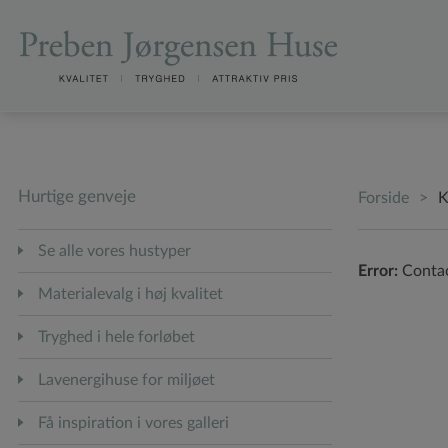
D1befa0
4ed5
Adc
2c17c63
4c9184
(required)
(required)
(required)
Hurtige genveje
Forside
>
K
Se alle vores hustyper
Error:
Contac
Materialevalg i høj kvalitet
Tryghed i hele forløbet
Lavenergihuse for miljøet
Få inspiration i vores galleri