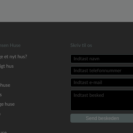
nsen Huse
Skriv til os
ge et nyt hus?
gt hus
ehuse
s
ge huse
a
use