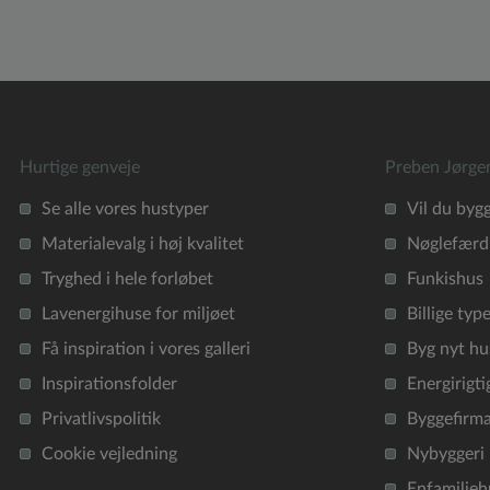
Hurtige genveje
Preben Jørge
Se alle vores hustyper
Vil du byg
Materialevalg i høj kvalitet
Nøglefærdi
Tryghed i hele forløbet
Funkishus
Lavenergihuse for miljøet
Billige typ
Få inspiration i vores galleri
Byg nyt hu
Inspirationsfolder
Energirigti
Privatlivspolitik
Byggefirm
Cookie vejledning
Nybyggeri
Enfamilieh