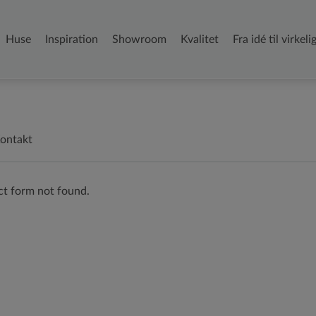
D1befa0
4ed5
Adc
2c17c63
4c9184
(required)
(required)
(required)
Huse
Inspiration
Showroom
Kvalitet
Fra idé til virkel
ontakt
t form not found.