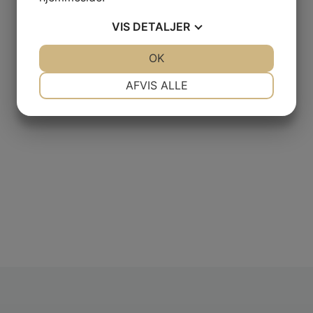
VIS
DETALJER
JA
NEJ
OK
JA
NEJ
NØDVENDIGE
PRÆFERENCER
AFVIS ALLE
JA
NEJ
JA
NEJ
MARKETING
STATISTIK