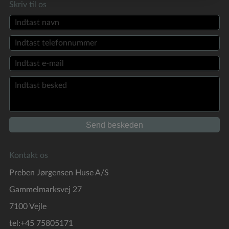
Skriv til os
Kontakt os
Preben Jørgensen Huse A/S
Gammelmarksvej 27
7100 Vejle
tel:+45 75805171