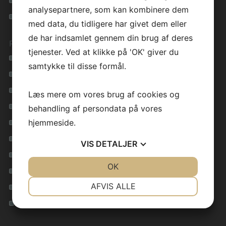
Privatlivspolitik
analysepartnere, som kan kombinere dem
Cookie vejledning
med data, du tidligere har givet dem eller
de har indsamlet gennem din brug af deres
Preben Jørgensen Huse
tjenester. Ved at klikke på 'OK' giver du
Vil du bygge et nyt hus?
samtykke til disse formål.
Nøglefærdigt hus
Funkishus
Læs mere om vores brug af cookies og
Billige typehuse
behandling af persondata på vores
hjemmeside.
Byg nyt hus
Energirigtige huse
VIS
DETALJER
Byggefirma
JA
NEJ
OK
JA
NEJ
Nybyggeri
NØDVENDIGE
PRÆFERENCER
AFVIS ALLE
Enfamiliehuse
JA
NEJ
JA
NEJ
Billige huse
MARKETING
STATISTIK