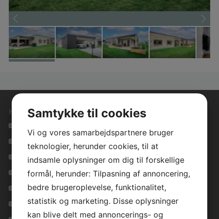
Samtykke til cookies
Hurtige genveje
Se alle vores hustyper
Vi og vores samarbejdspartnere bruger
Materialevalg i høj kvalitet
teknologier, herunder cookies, til at
Tryghed i hele forløbet
indsamle oplysninger om dig til forskellige
formål, herunder: Tilpasning af annoncering,
Lavenergihuse for miljøet
bedre brugeroplevelse, funktionalitet,
Få inspiration i vores galleri
statistik og marketing. Disse oplysninger
Inspirationsfolder
kan blive delt med annoncerings- og